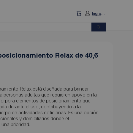
Carrito: vacío
Ingresar
Búsqueda
 posicionamiento Relax de 40,6
namiento Relax está diseñada para brindar
d a personas adultas que requieren apoyo en la
ncorpora elementos de posicionamiento que
da durante el uso, contribuyendo a la
erpo en actividades cotidianas. Es una opción
ucionales y domiciliarios donde el
una prioridad.