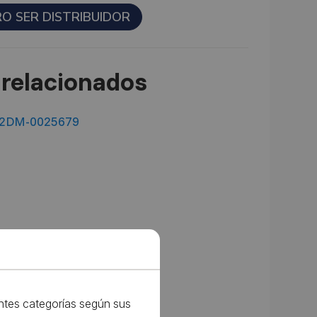
RO SER DISTRIBUIDOR
relacionados
022DM-0025679
entes categorías según sus