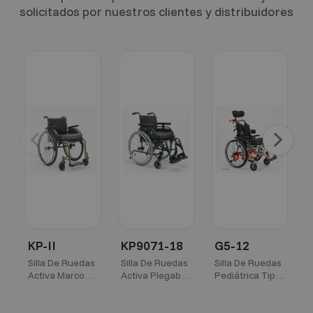
solicitados por nuestros clientes y distribuidores
Anterior
Sigu
Anterior
Siguie
KP-II
KP9071-18
G5-12
Silla De Ruedas
Silla De Ruedas
Silla De Ruedas
S
Activa Marco
Activa Plegable
Pediátrica Tipo
P
Rígido Oliva -
Luna 18"
Neurológica en
N
16"
Aluminio 12"
A