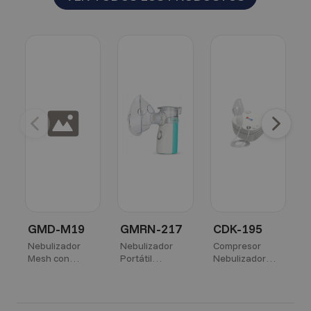
Sin imagen
Anterior
Sigu
Anterior
Siguie
GMD-M19
GMRN-217
CDK-195
Nebulizador
Nebulizador
Compresor
Mesh con
Portátil
Nebulizador
C
Batería de Litio
Recargable de
Carditek Zen
n
GMD
Malla GMD
n
f