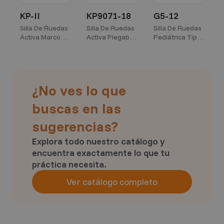
KP-II
KP9071-18
G5-12
Silla De Ruedas
Silla De Ruedas
Silla De Ruedas
S
Activa Marco
Activa Plegable
Pediátrica Tipo
P
Rígido Oliva -
Luna 18"
Neurológica en
N
16"
Aluminio 12"
A
¿No ves lo que
buscas en las
sugerencias?
Explora todo nuestro catálogo y
encuentra exactamente lo que tu
práctica necesita.
Ver catálogo completo