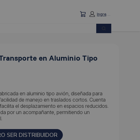
Carrito: vacío
Ingresar
Búsqueda
 Transporte en Aluminio Tipo
fabricada en aluminio tipo avión, diseñada para
y facilidad de manejo en traslados cortos. Cuenta
cilita el desplazamiento en espacios reducidos.
ada por un acompañante, permitiendo un
l.
RO SER DISTRIBUIDOR