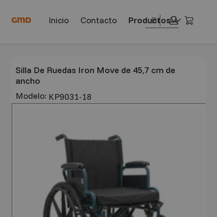
Saltar
Saltar
a
al
Búsqueda
Carrit
Inicio
Contacto
contenido
pie
Búsqueda
principal
de
página
Silla De Ruedas Iron Move de 45,7 cm de
ancho
Modelo:
KP9031-18