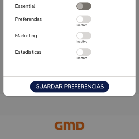
Essential
Beneficios
Características
Preferencias
Siguiente
Inactivo
Marketing
Inactivo
Estadísticas
No hay beneficios disponibles
Inactivo
GUARDAR PREFERENCIAS