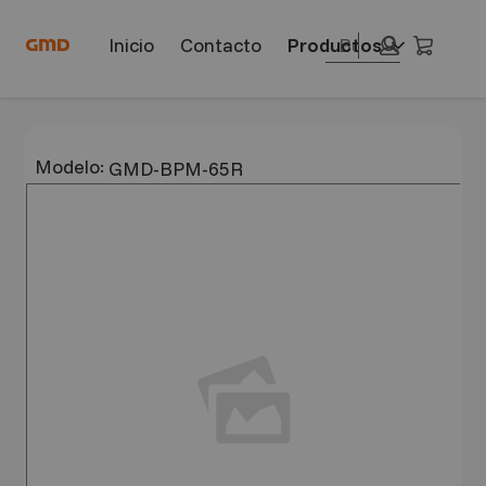
Saltar
Saltar
a
al
Búsqueda
Carrit
Inicio
Contacto
contenido
pie
Búsqueda
principal
de
página
Modelo:
GMD-BPM-65R