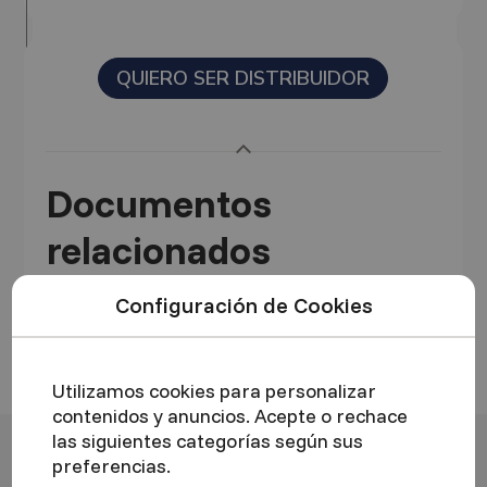
QUIERO SER DISTRIBUIDOR
Anterior
Documentos
relacionados
Configuración de Cookies
Ficha Técnica
Utilizamos cookies para personalizar
contenidos y anuncios. Acepte o rechace
las siguientes categorías según sus
Conozca más sobre este
preferencias.
producto